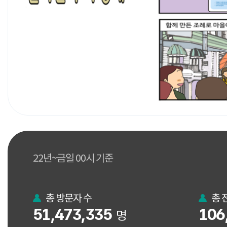
22년~금일 00시 기준
총 방문자 수
총 
51,473,335
106
명