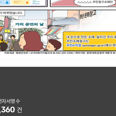
전자서명 수
,360
건