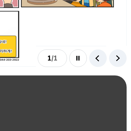
1
/
1
이전
다음
슬라이드 멈춤